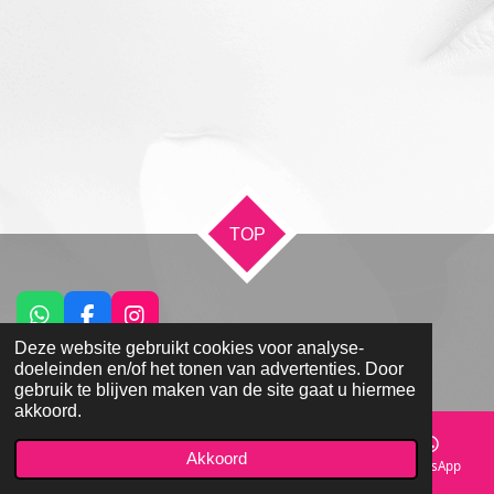
TOP
W
F
I
h
a
n
Deze website gebruikt cookies voor analyse-
© 2021 - 2026 Praktijk Yadora
a
c
s
doeleinden en/of het tonen van advertenties. Door
Powered by
JouwWeb
t
e
t
gebruik te blijven maken van de site gaat u hiermee
s
b
a
akkoord.
A
o
g
p
o
r
Akkoord
E-mailadres
Telefoonnummer
Kaart
WhatsApp
p
k
a
m