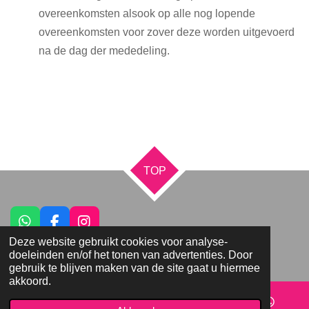
overeenkomsten alsook op alle nog lopende
overeenkomsten voor zover deze worden uitgevoerd
na de dag der mededeling.
TOP
W
F
I
h
a
n
Deze website gebruikt cookies voor analyse-
© 2021 - 2026 Praktijk Yadora
a
c
s
doeleinden en/of het tonen van advertenties. Door
Powered by
JouwWeb
t
e
t
gebruik te blijven maken van de site gaat u hiermee
s
b
a
akkoord.
A
o
g
p
o
r