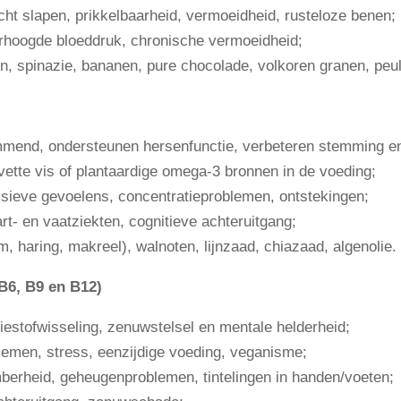
ht slapen, prikkelbaarheid, vermoeidheid, rusteloze benen;
rhoogde bloeddruk, chronische vermoeidheid;
, spinazie, bananen, pure chocolade, volkoren granen, peu
mmend, ondersteunen hersenfunctie, verbeteren stemming e
vette vis of plantaardige omega-3 bronnen in de voeding;
ieve gevoelens, concentratieproblemen, ontstekingen;
rt- en vaatziekten, cognitieve achteruitgang;
, haring, makreel), walnoten, lijnzaad, chiazaad, algenolie.
B6, B9 en B12)
estofwisseling, zenuwstelsel en mentale helderheid;
emen, stress, eenzijdige voeding, veganisme;
erheid, geheugenproblemen, tintelingen in handen/voeten;