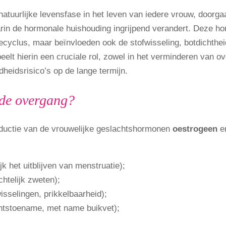
tuurlijke levensfase in het leven van iedere vrouw, doorga
arin de hormonale huishouding ingrijpend verandert. Deze 
tiecyclus, maar beïnvloeden ook de stofwisseling, botdichthe
eelt hierin een cruciale rol, zowel in het verminderen van o
eidsrisico’s op de lange termijn.
 de overgang?
ductie van de vrouwelijke geslachtshormonen
oestrogeen
e
jk het uitblijven van menstruatie);
htelijk zweten);
sselingen, prikkelbaarheid);
chtstoename, met name buikvet);