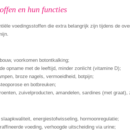
offen en hun functies
iële voedingsstoffen die extra belangrijk zijn tijdens de o
ijn.
bouw, voorkomen botontkalking;
e opname met de leeftijd, minder zonlicht (vitamine D);
mpen, broze nagels, vermoeidheid, botpijn;
steoporose en botbreuken;
enten, zuivelproducten, amandelen, sardines (met graat), zo
slaapkwaliteit, energiestofwisseling, hormoonregulatie;
raffineerde voeding, verhoogde uitscheiding via urine;