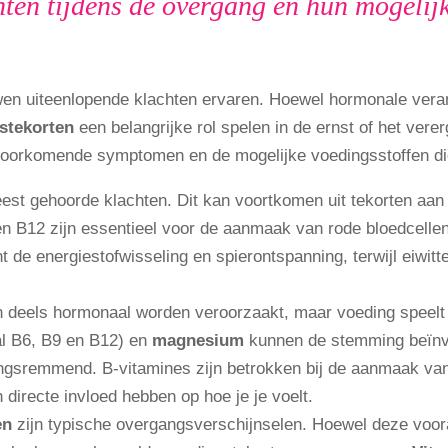
en tijdens de overgang en hun mogelijk
en uiteenlopende klachten ervaren. Hoewel hormonale veran
stekorten
een belangrijke rol spelen in de ernst of het vere
voorkomende symptomen en de mogelijke voedingsstoffen die
est gehoorde klachten. Dit kan voortkomen uit tekorten aan
en B12 zijn essentieel voor de aanmaak van rode bloedcellen
de energiestofwisseling en spierontspanning, terwijl eiwitte
deels hormonaal worden veroorzaakt, maar voeding speelt 
l B6, B9 en B12) en
magnesium
kunnen de stemming beïnv
ingsremmend. B-vitamines zijn betrokken bij de aanmaak van
directe invloed hebben op hoe je je voelt.
en
zijn typische overgangsverschijnselen. Hoewel deze voora