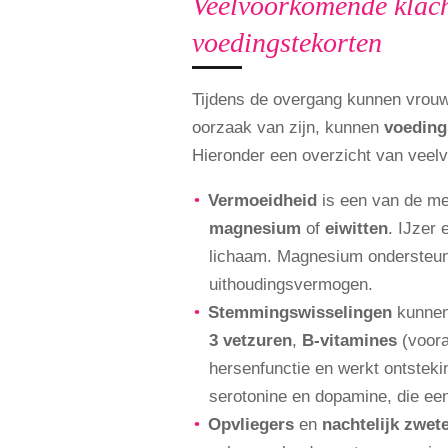
Veelvoorkomende klacht
voedingstekorten
Tijdens de overgang kunnen vrouw
oorzaak van zijn, kunnen
voeding
Hieronder een overzicht van veel
Vermoeidheid
is een van de me
magnesium
of
eiwitten
. IJzer 
lichaam. Magnesium ondersteunt 
uithoudingsvermogen.
Stemmingswisselingen
kunnen 
3 vetzuren
,
B-vitamines
(voora
hersenfunctie en werkt ontstek
serotonine en dopamine, die een 
Opvliegers
en
nachtelijk zwet