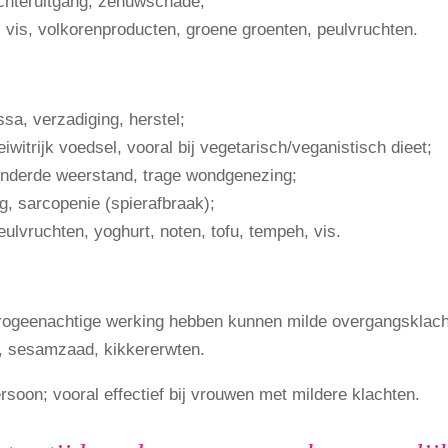
chteruitgang, zenuwschade;
 vis, volkorenproducten, groene groenten, peulvruchten.
a, verzadiging, herstel;
iwitrijk voedsel, vooral bij vegetarisch/veganistisch dieet;
inderde weerstand, trage wondgenezing;
, sarcopenie (spierafbraak);
ulvruchten, yoghurt, noten, tofu, tempeh, vis.
strogeenachtige werking hebben kunnen milde overgangsklac
d, sesamzaad, kikkererwten.
rsoon; vooral effectief bij vrouwen met mildere klachten.