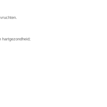
lvruchten.
n hartgezondheid;