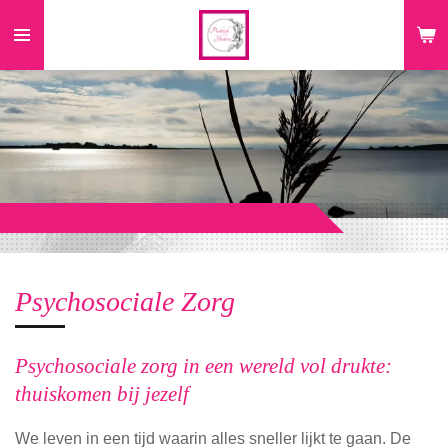
Ga
direct
naar
de
hoofdinhoud
Psychosociale Zorg
Psychosociale zorg in een wereld vol drukte:
thuiskomen bij jezelf
We leven in een tijd waarin alles sneller lijkt te gaan. De