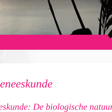
eneeskunde
kunde: De biologische natuur