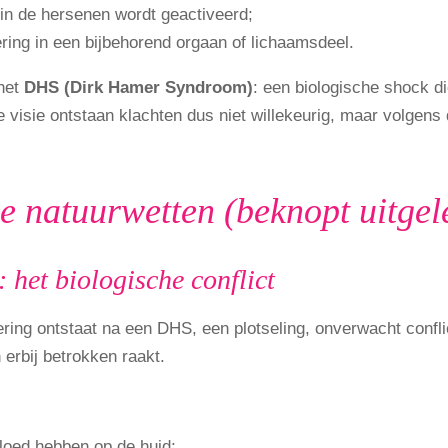
in de hersenen wordt geactiveerd;
ring in een bijbehorend orgaan of lichaamsdeel.
het
DHS (Dirk Hamer Syndroom)
: een biologische shock di
visie ontstaan klachten dus niet willekeurig, maar volgens du
he natuurwetten (beknopt uitgel
 het biologische conflict
ering ontstaat na een DHS, een plotseling, onverwacht conflic
erbij betrokken raakt.
vloed hebben op de huid;