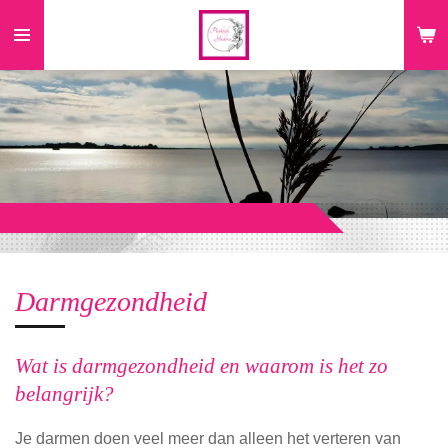
Ga
direct
naar
de
hoofdinhoud
Darmgezondheid
Wat is darmgezondheid en waarom is het zo
belangrijk?
Je darmen doen veel meer dan alleen het verteren van