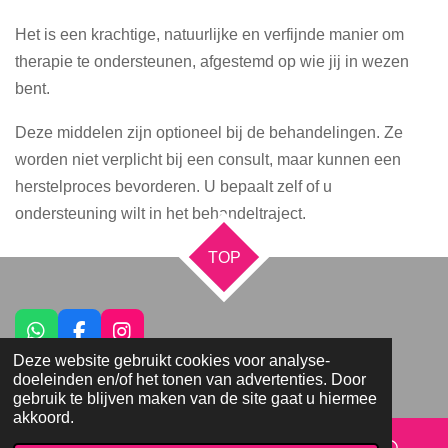
Het is een krachtige, natuurlijke en verfijnde manier om
therapie te ondersteunen, afgestemd op wie jij in wezen
bent.
Deze middelen zijn optioneel bij de behandelingen. Ze
worden niet verplicht bij een consult, maar kunnen een
herstelproces bevorderen. U bepaalt zelf of u
ondersteuning wilt in het behandeltraject.
TOP
W
F
I
h
a
n
Deze website gebruikt cookies voor analyse-
© 2021 - 2026 Praktijk Yadora
a
c
s
doeleinden en/of het tonen van advertenties. Door
Powered by
JouwWeb
t
e
t
gebruik te blijven maken van de site gaat u hiermee
s
b
a
akkoord.
A
o
g