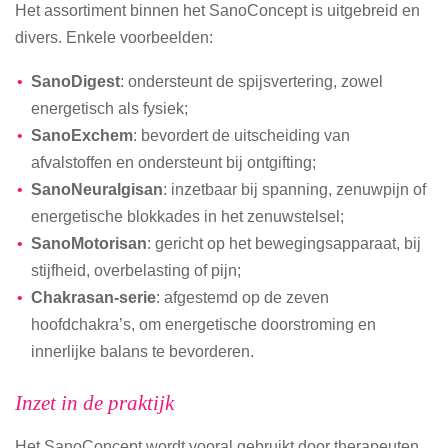
Het assortiment binnen het SanoConcept is uitgebreid en
divers. Enkele voorbeelden:
SanoDigest
: ondersteunt de spijsvertering, zowel
energetisch als fysiek;
SanoExchem
: bevordert de uitscheiding van
afvalstoffen en ondersteunt bij ontgifting;
SanoNeuralgisan
: inzetbaar bij spanning, zenuwpijn of
energetische blokkades in het zenuwstelsel;
SanoMotorisan
: gericht op het bewegingsapparaat, bij
stijfheid, overbelasting of pijn;
Chakrasan-serie
: afgestemd op de zeven
hoofdchakra’s, om energetische doorstroming en
innerlijke balans te bevorderen.
Inzet in de praktijk
Het SanoConcept wordt vooral gebruikt door therapeuten