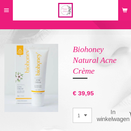
Ga
direct
naar
de
hoofdinhoud
Biohoney
Natural Acne
Crème
€ 39,95
In
winkelwagen