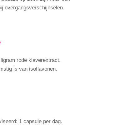
bij overgangsverschijnselen.
g
ligram rode klaverextract,
stig is van isoflavonen.
iseerd: 1 capsule per dag.