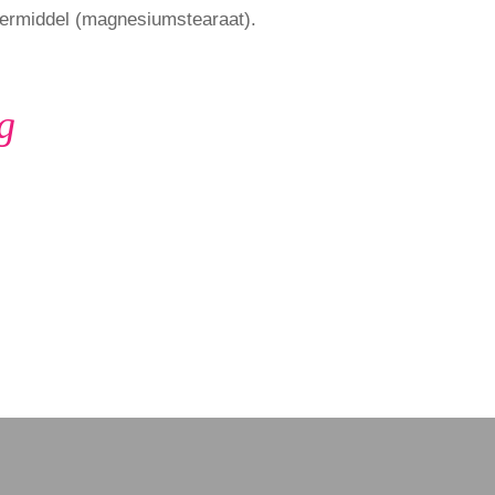
ntermiddel (magnesiumstearaat).
g