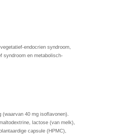
 vegetatief-endocrien syndroom,
ef syndroom en metabolisch-
 (waarvan 40 mg isoflavonen).
maltodextrine, lactose (van melk),
), plantaardige capsule (HPMC),