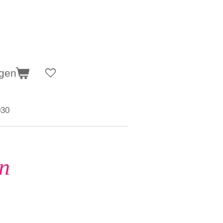
agen
30
n