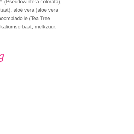
™ (Pseudowintera colorata),
taat), aloë vera (aloe vera
oombladolie (Tea Tree |
 kaliumsorbaat, melkzuur.
g