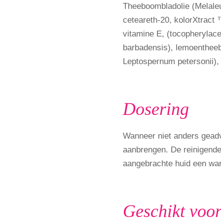
Theeboombladolie (Melaleuc
ceteareth-20, kolorXtract 
vitamine E, (tocopherylace
barbadensis), lemoentheeb
Leptospernum petersonii),
Dosering
Wanneer niet anders geadv
aanbrengen. De reinigend
aangebrachte huid een wa
Geschikt voo