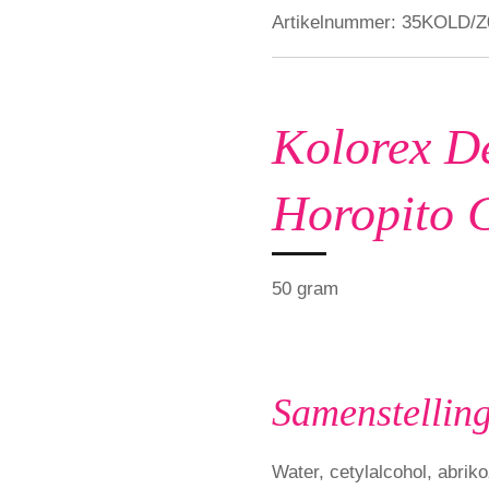
Artikelnummer:
35KOLD/Z
Kolorex D
Horopito 
50 gram
Samenstellin
Water, cetylalcohol, abrik