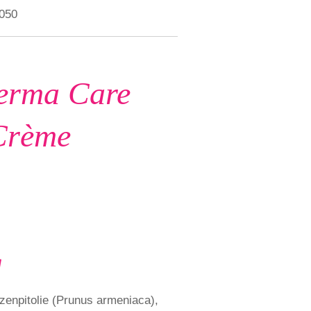
050
erma Care
Crème
g
ozenpitolie (Prunus armeniaca),