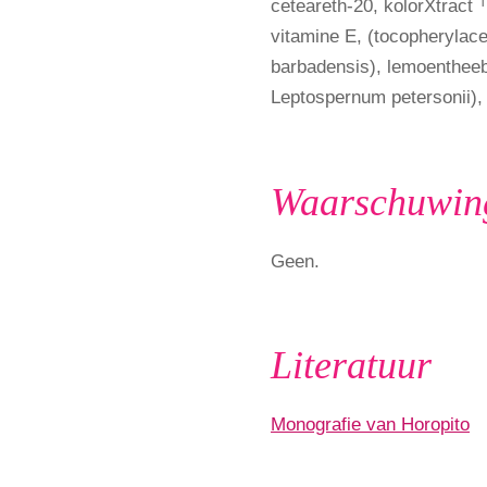
ceteareth-20, kolorXtract 
vitamine E, (tocopherylace
barbadensis), lemoentheeb
Leptospernum petersonii),
Waarschuwin
Geen.
Literatuur
Monografie van Horopito