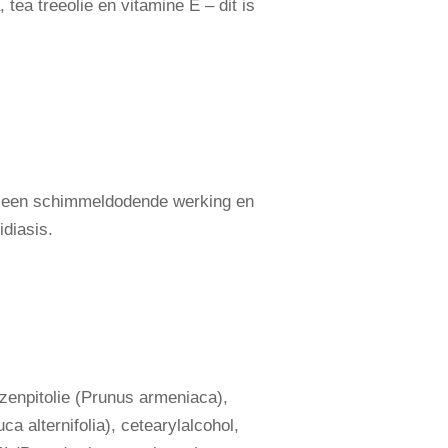
 tea treeolie en vitamine E – dit is
 een schimmeldodende werking en
idiasis.
ozenpitolie (Prunus armeniaca),
a alternifolia), cetearylalcohol,