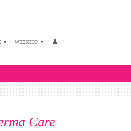
K
WEBSHOP
erma Care