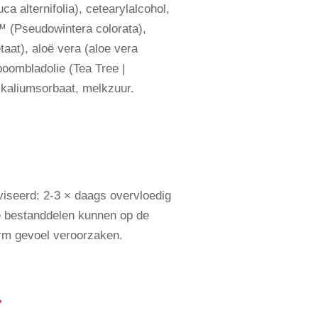
a alternifolia), cetearylalcohol,
™ (Pseudowintera colorata),
taat), aloë vera (aloe vera
oombladolie (Tea Tree |
 kaliumsorbaat, melkzuur.
iseerd: 2-3 × daags overvloedig
e bestanddelen kunnen op de
rm gevoel veroorzaken.
r