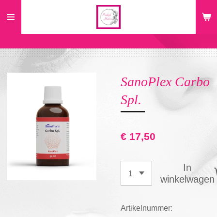
Ga
direct
naar
de
hoofdinhoud
SanoPlex Carbo
Spl.
€ 17,50
In
winkelwagen
Artikelnummer: