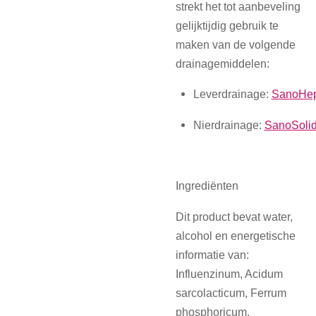
strekt het tot aanbeveling
gelijktijdig gebruik te
maken van de volgende
drainagemiddelen:
Leverdrainage:
SanoHep
Nierdrainage:
SanoSoli
Ingrediënten
Dit product bevat water,
alcohol en energetische
informatie van:
Influenzinum, Acidum
sarcolacticum, Ferrum
phosphoricum,