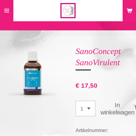
Ga
direct
naar
de
hoofdinhoud
SanoConcept
SanoVirulent
€ 17,50
In
winkelwagen
Artikelnummer: