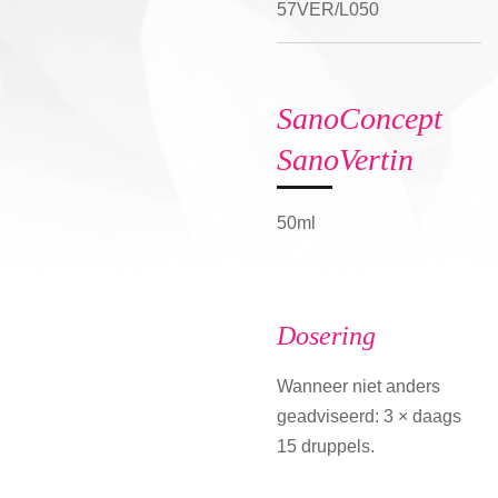
57VER/L050
SanoConcept
SanoVertin
50ml
Dosering
Wanneer niet anders
geadviseerd: 3 × daags
15 druppels.