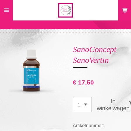
Ga
direct
naar
de
hoofdinhoud
SanoConcept
SanoVertin
€ 17,50
In
winkelwagen
Artikelnummer: