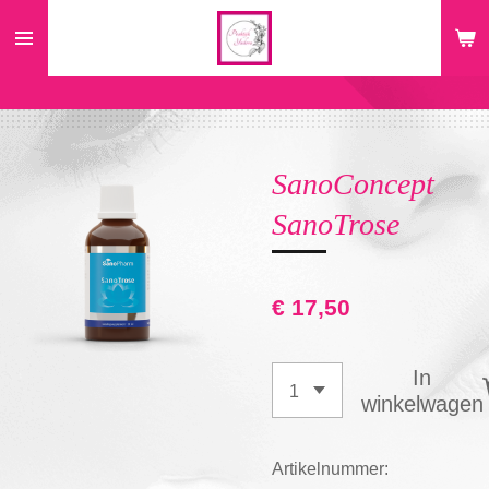
Ga
direct
naar
de
hoofdinhoud
SanoConcept
SanoTrose
€ 17,50
In
winkelwagen
Artikelnummer: