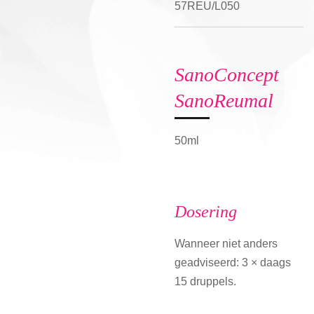
57REU/L050
SanoConcept
SanoReumal
50ml
Dosering
Wanneer niet anders
geadviseerd: 3 × daags
15 druppels.