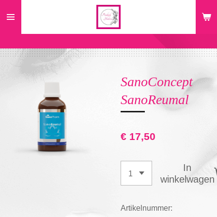
Ga
direct
naar
de
hoofdinhoud
SanoConcept
SanoReumal
€ 17,50
In
winkelwagen
Artikelnummer: