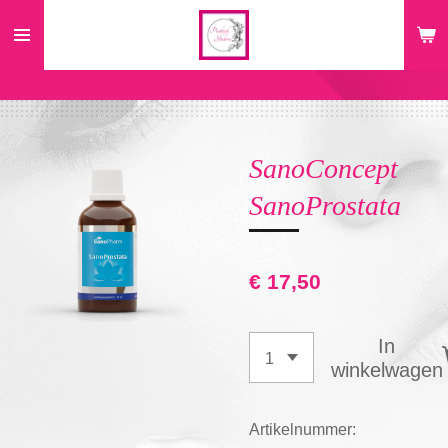
Ga
direct
naar
de
hoofdinhoud
SanoConcept
SanoProstata
€ 17,50
In
winkelwagen
Artikelnummer: