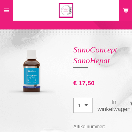
Ga
direct
naar
de
hoofdinhoud
SanoConcept
SanoHepat
€ 17,50
In
winkelwagen
Artikelnummer: