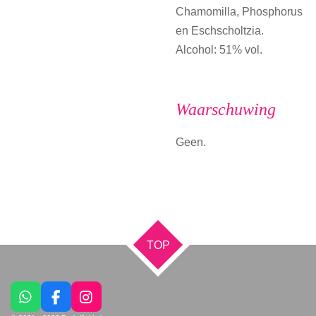
Chamomilla, Phosphorus
en Eschscholtzia.
Alcohol: 51% vol.
Waarschuwing
Geen.
TOP
W
F
I
h
a
n