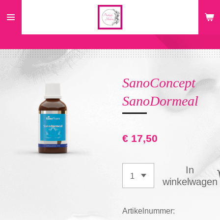
Ga
direct
naar
de
hoofdinhoud
SanoConcept
SanoDormeal
€ 17,50
In
winkelwagen
Artikelnummer: