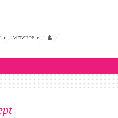
K
WEBSHOP
ept