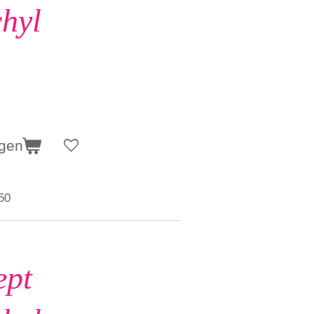
hyl
agen
50
ept