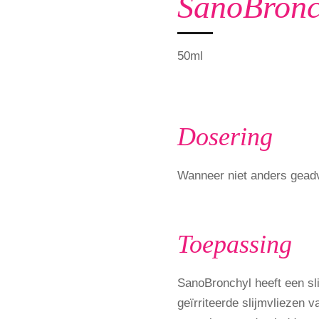
SanoBronc
50ml
Dosering
Wanneer niet anders geadv
Toepassing
SanoBronchyl heeft een sl
geïrriteerde slijmvliezen 