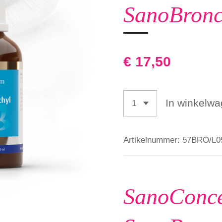
SanoBronc
€ 17,50
In winkelw
Artikelnummer:
57BRO/L0
SanoConc