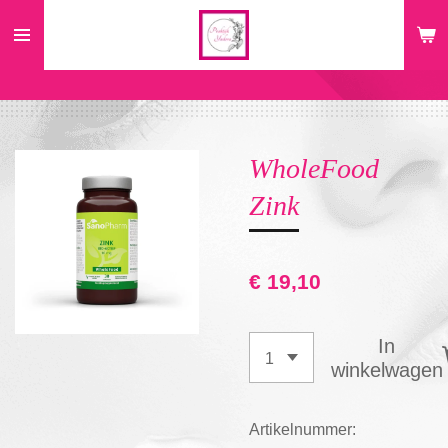
Ga
direct
naar
de
hoofdinhoud
WholeFood
Zink
€ 19,10
In
winkelwagen
Artikelnummer: