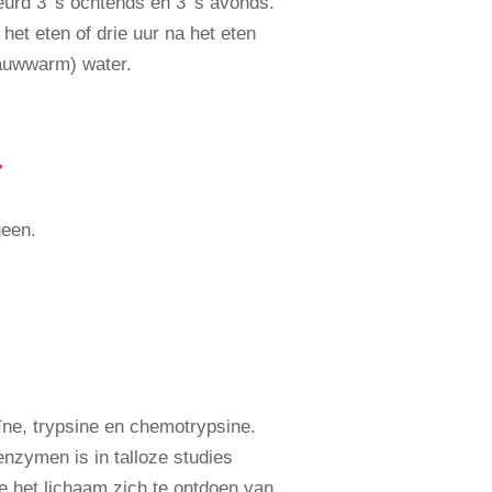
urd 3 's ochtends en 3 's avonds.
het eten of drie uur na het eten
auwwarm) water.
r
geen.
ne, trypsine en chemotrypsine.
enzymen is in talloze studies
e het lichaam zich te ontdoen van