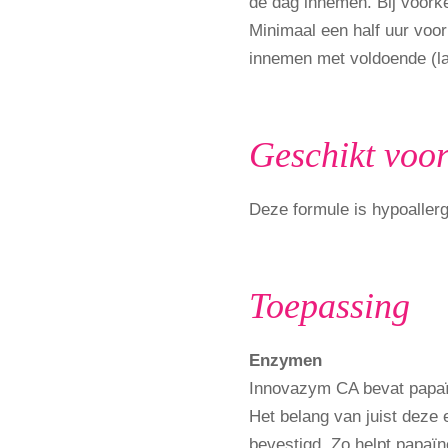
de dag innemen. Bij voorke
Minimaal een half uur voor 
innemen met voldoende (l
Geschikt voo
Deze formule is hypoaller
Toepassing
Enzymen
Innovazym CA bevat papaï
Het belang van juist deze 
bevestigd. Zo helpt papaïn