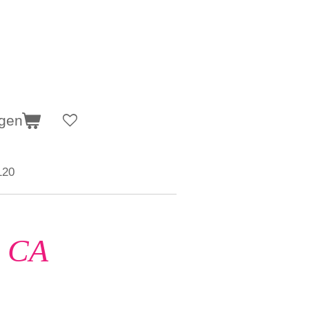
agen
120
m CA