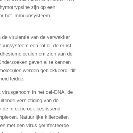
chymotrypsine zijn op een
oor het immuunsysteem.
en de virulentie van de verwekker
muunsysteem een rol bij de ernst
 adhesiemoleculen om zich aan de
 Onderzoeken gaven al te kennen
moleculen werden geblokkeerd, dit
heid leidde.
et virusgenoom in het cel-DNA, de
uitende vernietiging van de
n de infectie ook beslissend
lexen. Natuurlijke killercellen
gen met een virus geïnfecteerde