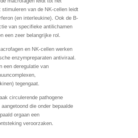
 de macrofagen leidt tot het
 stimuleren van de NK-cellen leidt
rferon (en interleukine). Ook de B-
ctie van specifieke antilichamen
n een zeer belangrijke rol.
macrofagen en NK-cellen werken
sche enzympreparaten antiviraal.
 een deregulatie van
uuncomplexen,
kinen) tegengaat.
vaak circulerende pathogene
aangetoond die onder bepaalde
epaald orgaan een
ntsteking veroorzaken.