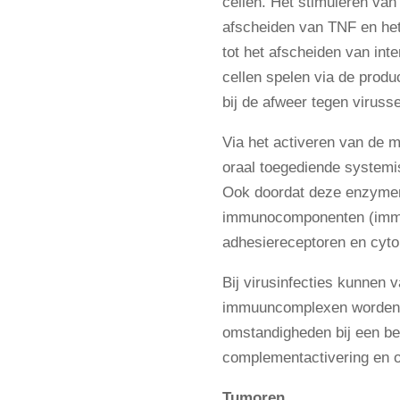
cellen. Het stimuleren van
afscheiden van TNF en het
tot het afscheiden van inte
cellen spelen via de produ
bij de afweer tegen virusse
Via het activeren van de 
oraal toegediende systemi
Ook doordat deze enzymen
immunocomponenten (imm
adhesiereceptoren en cyto
Bij virusinfecties kunnen 
immuuncomplexen worden 
omstandigheden bij een b
complementactivering en o
Tumoren