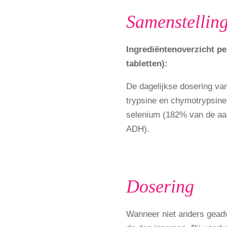
Samenstellin
Ingrediëntenoverzicht pe
tabletten):
De dagelijkse dosering va
trypsine en chymotrypsin
selenium (182% van de aan
ADH).
Dosering
Wanneer niet anders geadv