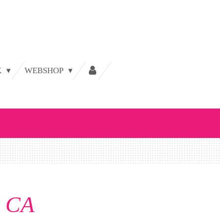
K
WEBSHOP
m CA