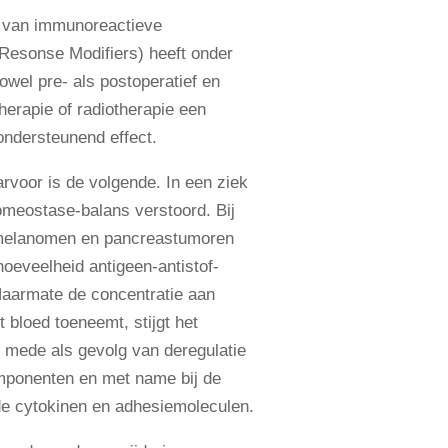
 van immunoreactieve
Resonse Modifiers) heeft onder
owel pre- als postoperatief en
herapie of radiotherapie een
ondersteunend effect.
arvoor is de volgende. In een ziek
meostase-balans verstoord. Bij
 melanomen en pancreastumoren
oeveelheid antigeen-antistof-
Naarmate de concentratie aan
 bloed toeneemt, stijgt het
 mede als gevolg van deregulatie
ponenten en met name bij de
de cytokinen en adhesiemoleculen.