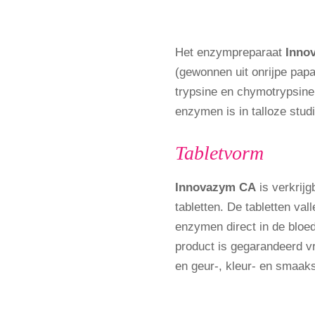
Het enzympreparaat
Inno
(gewonnen uit onrijpe pap
trypsine en chymotrypsine.
enzymen is in talloze stud
Tabletvorm
Innovazym CA
is verkrij
tabletten. De tabletten val
enzymen direct in de blo
product is gegarandeerd vr
en geur-, kleur- en smaaks