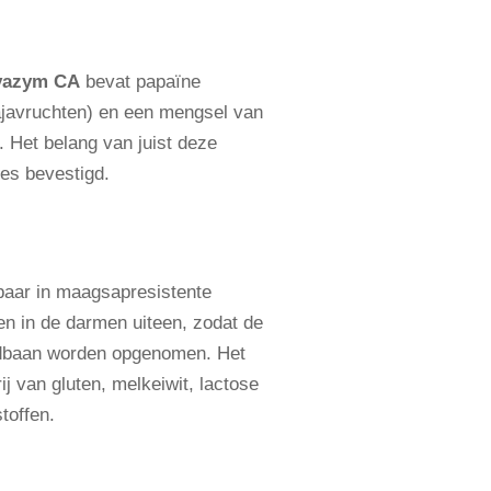
vazym CA
bevat papaïne
ajavruchten) en een mengsel van
 Het belang van juist deze
ies bevestigd.
gbaar in maagsapresistente
len in de darmen uiteen, zodat de
edbaan worden opgenomen. Het
ij van gluten, melkeiwit, lactose
toffen.