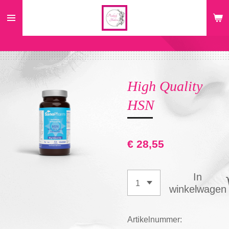
Ga
direct
naar
de
hoofdinhoud
High Quality
HSN
€ 28,55
In
winkelwagen
Artikelnummer: