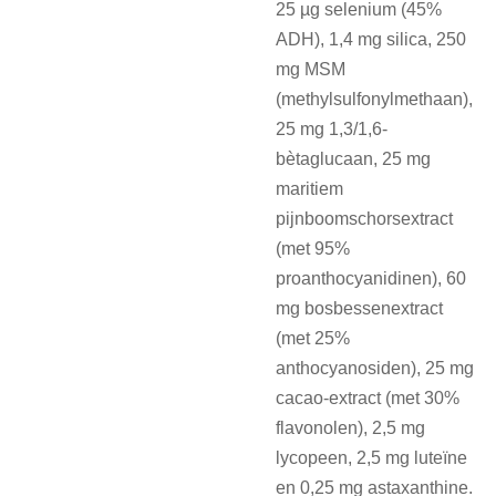
25 µg selenium (45%
ADH), 1,4 mg silica, 250
mg MSM
(methylsulfonylmethaan),
25 mg 1,3/1,6-
bètaglucaan, 25 mg
maritiem
pijnboomschorsextract
(met 95%
proanthocyanidinen), 60
mg bosbessenextract
(met 25%
anthocyanosiden), 25 mg
cacao-extract (met 30%
flavonolen), 2,5 mg
lycopeen, 2,5 mg luteïne
en 0,25 mg astaxanthine.