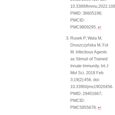
10.3389/fimmu.2022.10
PMID: 36605196;
PMCID:
PMC9809295.
↩︎
Rusek P, Wala M,
Druszczyńska M, Fol
M. Infectious Agents
as Stimuli of Trained
Innate Immunity. Int J
Mol Sci. 2018 Feb
3;19(2):456. doi:
10.3390/ijms19020456.
PMID: 29401667;
PMCID:
PMC5855678.
↩︎