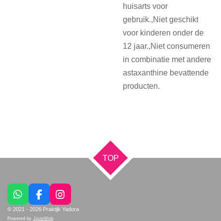
huisarts voor
gebruik.,Niet geschikt
voor kinderen onder de
12 jaar.,Niet consumeren
in combinatie met andere
astaxanthine bevattende
producten.
TOP
W
F
I
h
a
n
© 2021 - 2026 Praktijk Yadora
a
c
s
Powered by
JouwWeb