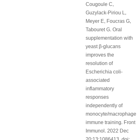
Cougoule C,
Guzylack-Piriou L,
Meyer E, Foucras G,
Tabouret G. Oral
supplementation with
yeast β-glucans
improves the
resolution of
Escherichia coli-
associated
inflammatory
responses
independently of
monocyte/macrophage
immune training. Front
Immunol. 2022 Dec
20;13:1086413. doi: