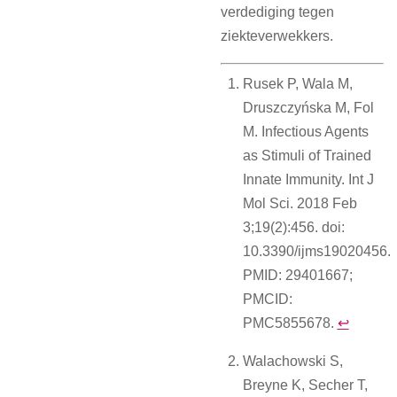
verdediging tegen
ziekteverwekkers.
Rusek P, Wala M,
Druszczyńska M, Fol
M. Infectious Agents
as Stimuli of Trained
Innate Immunity. Int J
Mol Sci. 2018 Feb
3;19(2):456. doi:
10.3390/ijms19020456.
PMID: 29401667;
PMCID:
PMC5855678.
↩︎
Walachowski S,
Breyne K, Secher T,