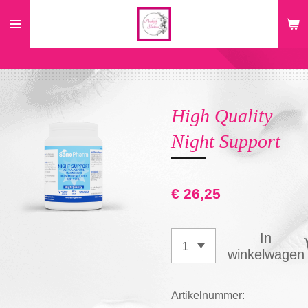
Ga
direct
naar
de
hoofdinhoud
High Quality
Night Support
€ 26,25
In
winkelwagen
Artikelnummer: