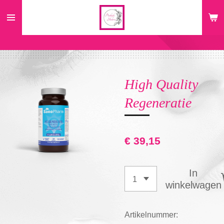
Ga
direct
naar
de
hoofdinhoud
High Quality
Regeneratie
€ 39,15
In
winkelwagen
Artikelnummer: