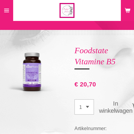
Ga
direct
naar
de
hoofdinhoud
Foodstate
Vitamine B5
€ 20,70
In
winkelwagen
Artikelnummer: