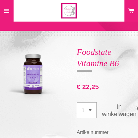
Ga
direct
naar
de
hoofdinhoud
Foodstate
Vitamine B6
€ 22,25
In
winkelwagen
Artikelnummer: