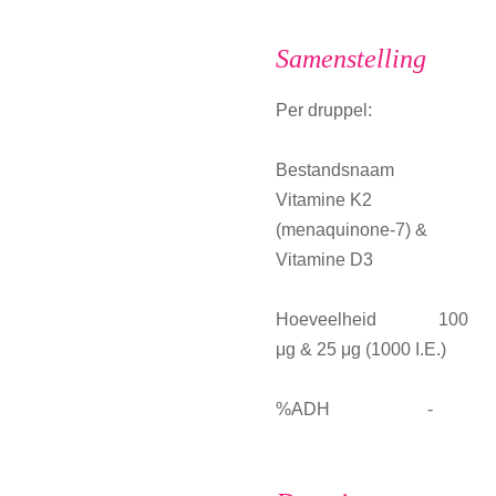
Samenstelling
Per druppel:
Bestandsnaam
Vitamine K2
(menaquinone-7) &
Vitamine D3
Hoeveelheid 100
μg & 25 μg (1000 I.E.)
%ADH -