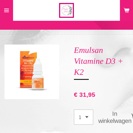
Ga
direct
naar
de
hoofdinhoud
Emulsan
Vitamine D3 +
K2
€ 31,95
In
winkelwagen