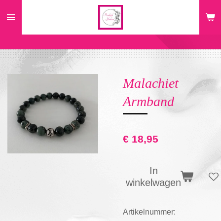
Ga
direct
naar
de
hoofdinhoud
Malachiet
Armband
€ 18,95
In
winkelwagen
Artikelnummer: