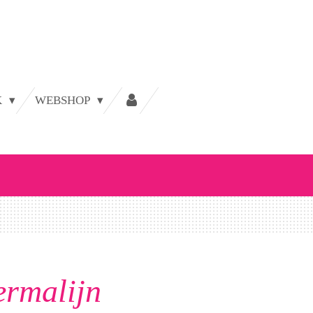
K
WEBSHOP
ermalijn