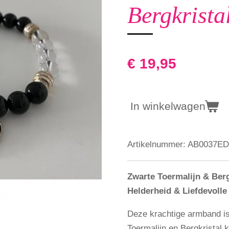
Bergkrist
€ 19,95
In winkelwagen
Artikelnummer:
AB0037ED
Zwarte Toermalijn & Ber
Helderheid & Liefdevolle
Deze krachtige armband i
Toermalijn en Bergkristal k