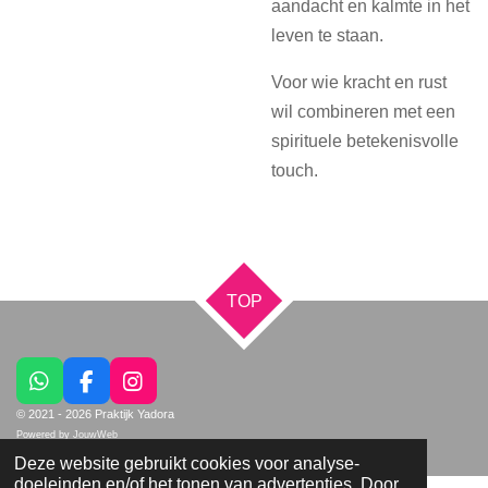
aandacht en kalmte in het
leven te staan.
Voor wie kracht en rust
wil combineren met een
spirituele betekenisvolle
touch.
TOP
W
F
I
h
a
n
© 2021 - 2026 Praktijk Yadora
a
c
s
Powered by
JouwWeb
t
e
t
Deze website gebruikt cookies voor analyse-
s
b
a
doeleinden en/of het tonen van advertenties. Door