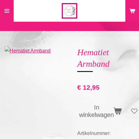
Ga
direct
naar
de
hoofdinhoud
Hematiet
Armband
€ 12,95
In
winkelwagen
Artikelnummer: