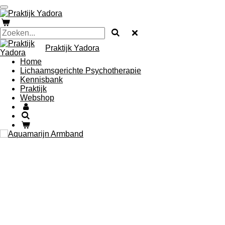
Ga
direct
naar
de
hoofdinhoud
Praktijk Yadora
Home
Lichaamsgerichte Psychotherapie
Kennisbank
Praktijk
Webshop