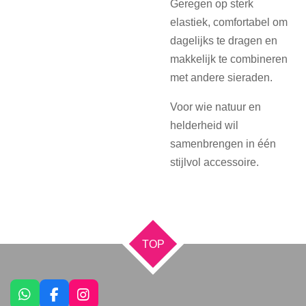
Geregen op sterk
elastiek, comfortabel om
dagelijks te dragen en
makkelijk te combineren
met andere sieraden.
Voor wie natuur en
helderheid wil
samenbrengen in één
stijlvol accessoire.
TOP
W
F
I