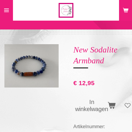
Ga
direct
naar
de
hoofdinhoud
New Sodalite
Armband
€ 12,95
In
winkelwagen
Artikelnummer: