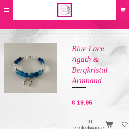
Ga
direct
naar
de
hoofdinhoud
Blue Lace
Agath &
Bergkristal
Armband
€ 19,95
In
winkelwagen