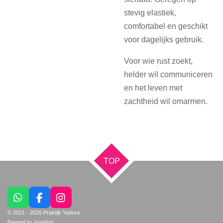
stevig elastiek,
comfortabel en geschikt
voor dagelijks gebruik.
Voor wie rust zoekt,
helder wil communiceren
en het leven met
zachtheid wil omarmen.
TOP
W
F
I
h
a
n
© 2021 - 2026 Praktijk Yadora
a
c
s
Powered by
JouwWeb