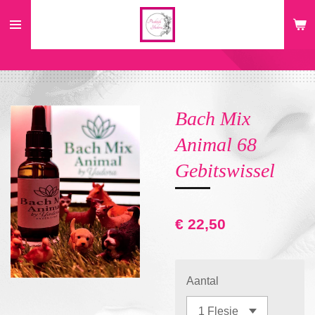
Ga
direct
naar
de
hoofdinhoud
Bach Mix
Animal 68
Gebitswissel
€ 22,50
Aantal