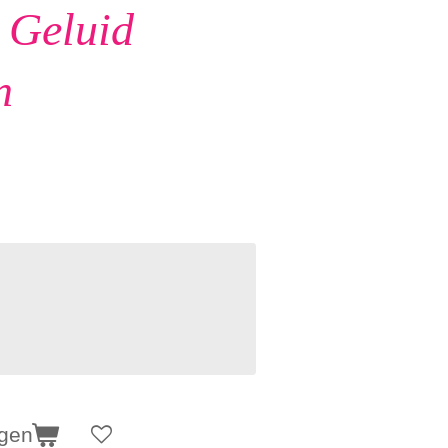
 Geluid
n
agen