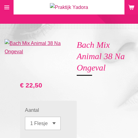
Ga
direct
naar
de
hoofdinhoud
Bach Mix
Animal 38 Na
Ongeval
€ 22,50
Aantal