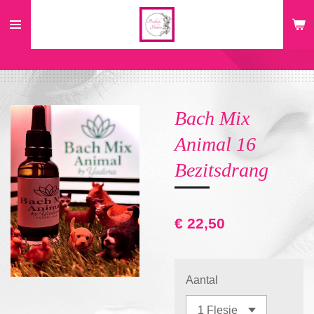
Ga
direct
naar
de
hoofdinhoud
Bach Mix
Animal 16
Bezitsdrang
€ 22,50
Aantal