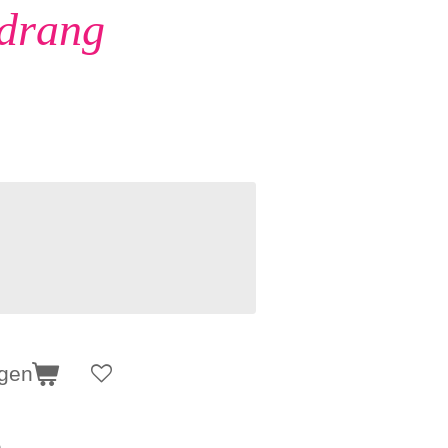
drang
agen