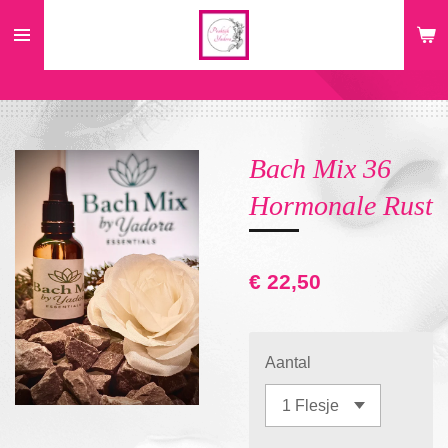
Ga
direct
naar
de
hoofdinhoud
Bach Mix 36
Hormonale Rust
€ 22,50
Aantal