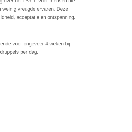
ing over het leven. Voor mensen die
en weinig vreugde ervaren. Deze
ildheid, acceptatie en ontspanning.
doende voor ongeveer 4 weken bij
druppels per dag.