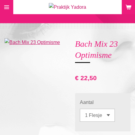
Ga
direct
naar
de
hoofdinhoud
Bach Mix 23
Optimisme
€ 22,50
Aantal