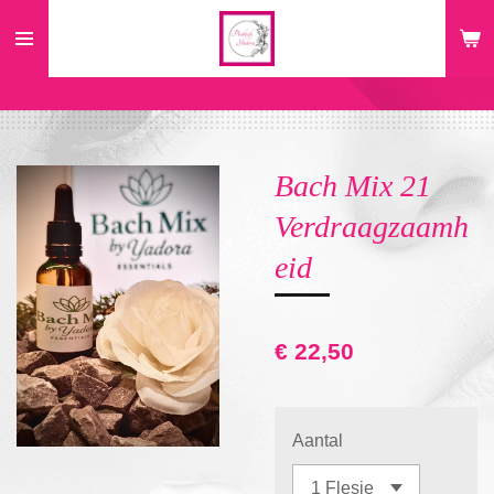
Ga
direct
naar
de
hoofdinhoud
Bach Mix 21
Verdraagzaamh
eid
€ 22,50
Aantal