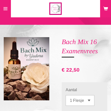
Ga
direct
naar
de
hoofdinhoud
Bach Mix 16
Examenvrees
€ 22,50
Aantal