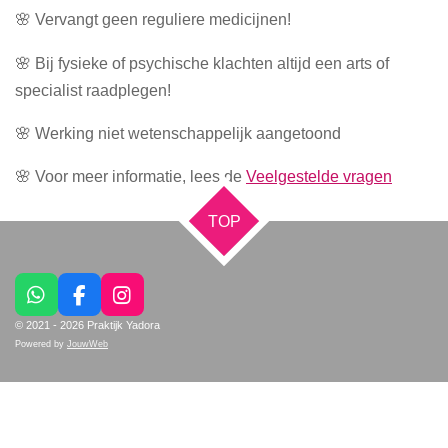
🌸 Vervangt geen reguliere medicijnen!
🌸 Bij fysieke of psychische klachten altijd een arts of
specialist raadplegen!
🌸 Werking niet wetenschappelijk aangetoond
🌸 Voor meer informatie, lees de
Veelgestelde vragen
TOP
W
F
I
h
a
n
© 2021 - 2026 Praktijk Yadora
a
c
s
Powered by
JouwWeb
t
e
t
s
b
a
A
o
g
p
o
r
p
k
a