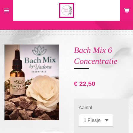
Ga
direct
naar
de
hoofdinhoud
Bach Mix 6
Concentratie
€ 22,50
Aantal