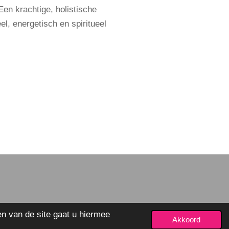
Een krachtige, holistische
l, energetisch en spiritueel
Powered by
JouwWeb
en van de site gaat u hiermee
Akkoord