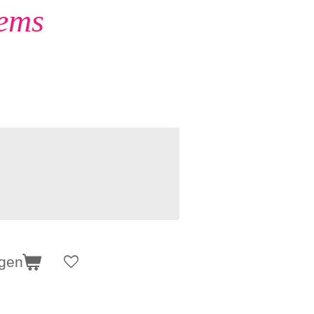
ems
agen