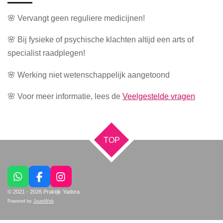
🌸 Vervangt geen reguliere medicijnen!
🌸 Bij fysieke of psychische klachten altijd een arts of
specialist raadplegen!
🌸 Werking niet wetenschappelijk aangetoond
🌸 Voor meer informatie, lees de
Veelgestelde vragen
TOP
W
F
I
h
a
n
© 2021 - 2026 Praktijk Yadora
a
c
s
Powered by
JouwWeb
t
e
t
s
b
a