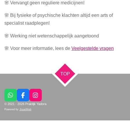
🌸 Vervangt geen reguliere medicijnen!
🌸 Bij fysieke of psychische klachten altijd een arts of
specialist raadplegen!
🌸 Werking niet wetenschappelijk aangetoond
🌸 Voor meer informatie, lees de
Veelgestelde vragen
TOP
W
F
I
h
a
n
© 2021 - 2026 Praktijk Yadora
a
c
s
Powered by
JouwWeb
t
e
t
s
b
a
A
o
g