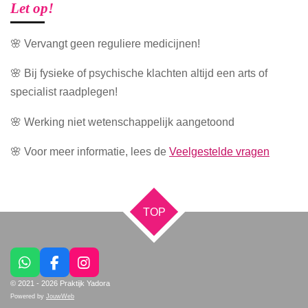
Let op!
🌸 Vervangt geen reguliere medicijnen!
🌸 Bij fysieke of psychische klachten altijd een arts of
specialist raadplegen!
🌸 Werking niet wetenschappelijk aangetoond
🌸 Voor meer informatie, lees de
Veelgestelde vragen
TOP
W
F
I
h
a
n
© 2021 - 2026 Praktijk Yadora
a
c
s
Powered by
JouwWeb
t
e
t