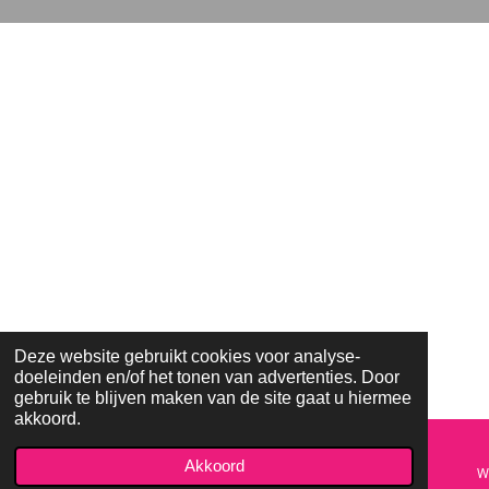
s
b
a
A
o
g
p
o
r
p
k
a
m
Deze website gebruikt cookies voor analyse-
doeleinden en/of het tonen van advertenties. Door
gebruik te blijven maken van de site gaat u hiermee
akkoord.
Akkoord
E-mailadres
Telefoonnummer
Kaart
W