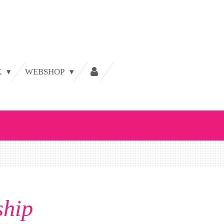
K
WEBSHOP
ship