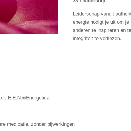
33 Leadership
Leiderschap vanuit authent
energie nodigt je uit om j
anderen te inspireren en t
integriteit te verliezen.
ater, E.E.N.®Energetica
iere medicatie, zonder bijwerkingen